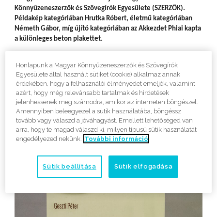
Könnyűzeneszerzők és Szövegírók Egyesülete (SZERZŐK).
Példakép kategóriában Hrutka Róbert, életmű kategóriában
Németh Gábor, míg újító kategóriában az Akkezdet Phiai kapta
a különleges beton plakettet.
Bővebben >>
Honlapunk a Magyar Könnyűzeneszerzők és Szövegírók
Egyesülete által használt sütiket (cookie) alkalmaz annak
érdekében, hogy a felhasználói élményedet emeljék, valamint
azért, hogy még relevánsabb tartalmak és hirdetések
jelenhessenek meg számodra, amikor az interneten böngészel.
Amennyiben beleegyezel a sütik használatába, böngéssz
tovább vagy válaszd a jóváhagyást. Emellett lehetőséged van
arra, hogy te magad válaszd ki, milyen típusú sütik használatát
engedélyezed nekünk.
További információ
Sütik beállítása
Sütik elfogadása