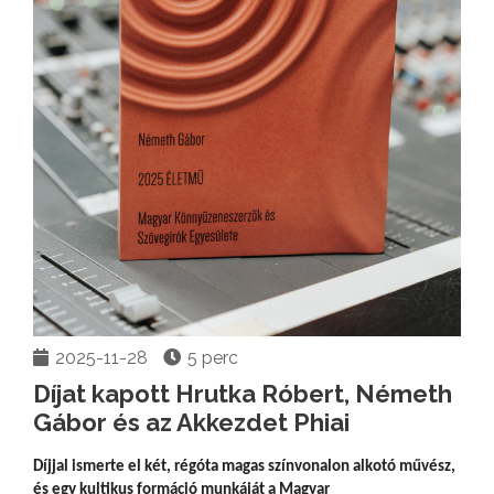
2025-11-28
5 perc
Díjat kapott Hrutka Róbert, Németh
Gábor és az Akkezdet Phiai
Díjjal ismerte el két, régóta magas színvonalon alkotó művész,
és egy kultikus formáció munkáját a Magyar